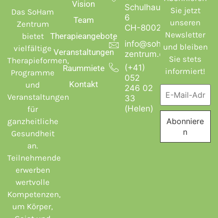
Vision
Schulhausstrasse
Sie jetzt
Das SoHam
6
Team
unseren
Zentrum
CH-8002 Zürich
Newsletter
bietet
Therapieangebote
info@soham-
und bleiben
vielfältige
Veranstaltungen
zentrum.ch
Sie stets
Therapieformen,
(+41)
Raummiete
informiert!
Programme
052
Kontakt
und
246 02
Veranstaltungen
33
(Helen)
für
ganzheitliche
Gesundheit
an.
Teilnehmende
erwerben
wertvolle
Kompetenzen,
um Körper,