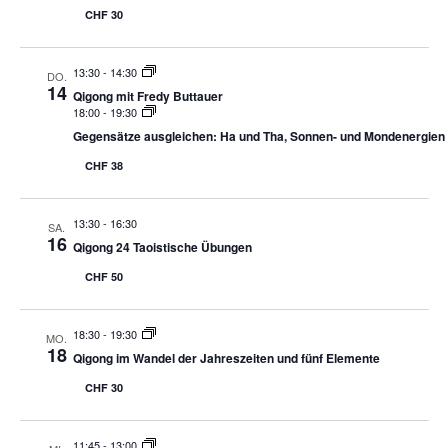
CHF 30
13:30
-
14:30
DO.
14
Qigong mit Fredy Buttauer
18:00
-
19:30
Gegensätze ausgleichen: Ha und Tha, Sonnen- und Mondenergien
CHF 38
13:30
-
16:30
SA.
16
Qigong 24 Taoistische Übungen
CHF 50
18:30
-
19:30
MO.
18
Qigong im Wandel der Jahreszeiten und fünf Elemente
CHF 30
11:45
-
13:00