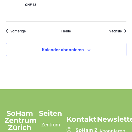
CHF 38
Veranstaltungen
Veran
Vorherige
Heute
Nächste
Kalender abonnieren
SoHam
Seiten
Kontakt
Newslett
Zentrum
Zentrum
Zürich
SoHam Zentrum
Abonnieren