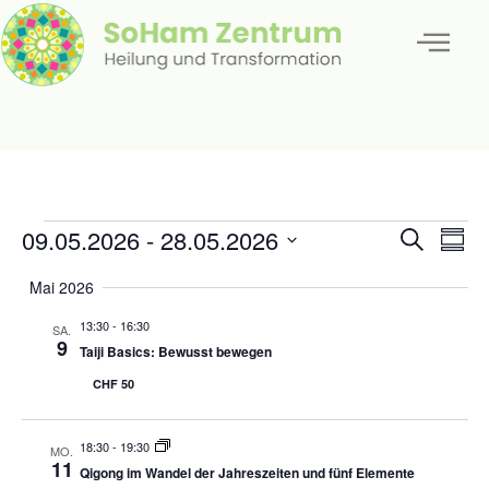
Veran
Ve
09.05.2026
 - 
28.05.2026
Suche
Zusa
Datum
An
Such
auswählen.
Mai 2026
Na
und
13:30
-
16:30
SA.
9
Taiji Basics: Bewusst bewegen
Ansic
CHF 50
18:30
-
19:30
MO.
11
Qigong im Wandel der Jahreszeiten und fünf Elemente