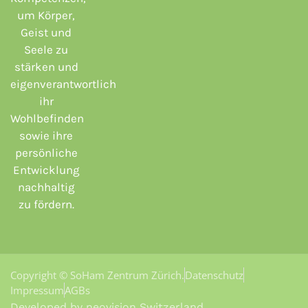
um Körper,
Geist und
Seele zu
stärken und
eigenverantwortlich
ihr
Wohlbefinden
sowie ihre
persönliche
Entwicklung
nachhaltig
zu fördern.
Copyright © SoHam Zentrum Zürich.
Datenschutz
Impressum
AGBs
Developed by neovision Switzerland