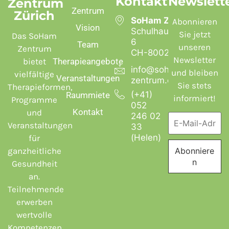
Kontakt
Newslett
Zentrum
Zentrum
Zürich
SoHam Zentrum
Abonnieren
Vision
Schulhausstrasse
Sie jetzt
Das SoHam
6
Team
unseren
Zentrum
CH-8002 Zürich
Newsletter
bietet
Therapieangebote
info@soham-
und bleiben
vielfältige
Veranstaltungen
zentrum.ch
Sie stets
Therapieformen,
(+41)
Raummiete
informiert!
Programme
052
Kontakt
und
246 02
Veranstaltungen
33
(Helen)
für
ganzheitliche
Gesundheit
an.
Teilnehmende
erwerben
wertvolle
Kompetenzen,