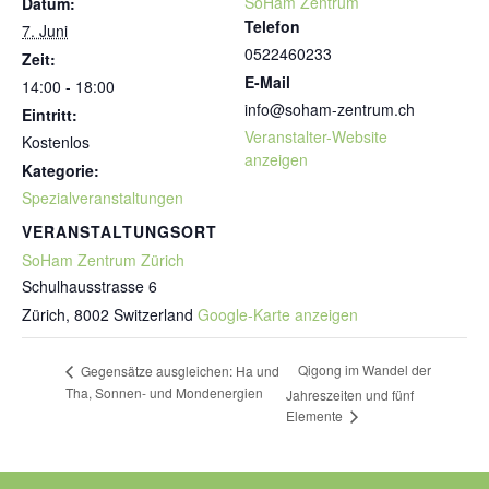
SoHam Zentrum
Datum:
Telefon
7. Juni
0522460233
Zeit:
E-Mail
14:00 - 18:00
info@soham-zentrum.ch
Eintritt:
Veranstalter-Website
Kostenlos
anzeigen
Kategorie:
Spezialveranstaltungen
VERANSTALTUNGSORT
SoHam Zentrum Zürich
Schulhausstrasse 6
Zürich
,
8002
Switzerland
Google-Karte anzeigen
Qigong im Wandel der
Gegensätze ausgleichen: Ha und
Tha, Sonnen- und Mondenergien
Jahreszeiten und fünf
Elemente