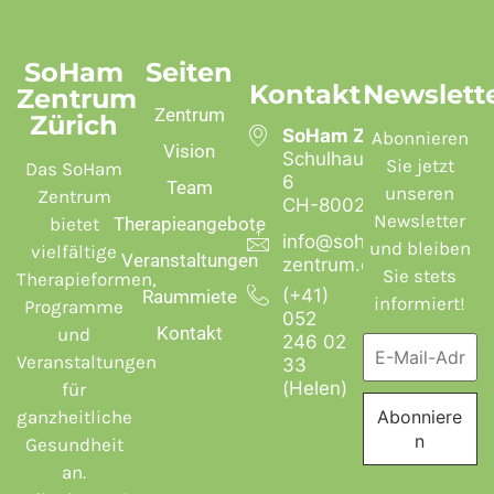
SoHam
Seiten
Kontakt
Newslett
Zentrum
Zentrum
Zürich
SoHam Zentrum
Abonnieren
Vision
Schulhausstrasse
Sie jetzt
Das SoHam
6
Team
unseren
Zentrum
CH-8002 Zürich
Newsletter
bietet
Therapieangebote
info@soham-
und bleiben
vielfältige
Veranstaltungen
zentrum.ch
Sie stets
Therapieformen,
(+41)
Raummiete
informiert!
Programme
052
Kontakt
und
246 02
Veranstaltungen
33
(Helen)
für
ganzheitliche
Gesundheit
an.