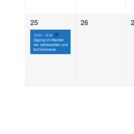
1
0
25
26
Veranstaltung,
Veranstaltunge
V
18:30
-
19:30
Qigong im Wandel
der Jahreszeiten und
fünf Elemente