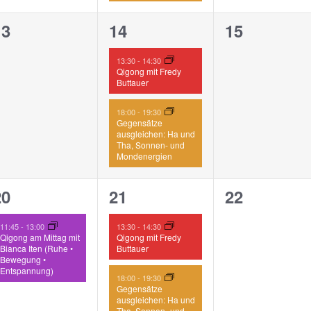
0
2
0
13
14
15
n,
eranstaltungen,
Veranstaltungen,
Veranstalt
13:30
-
14:30
Qigong mit Fredy
Buttauer
18:00
-
19:30
Gegensätze
ausgleichen: Ha und
Tha, Sonnen- und
Mondenergien
1
2
0
20
21
22
n,
eranstaltung,
Veranstaltungen,
Veranstalt
11:45
-
13:00
13:30
-
14:30
Qigong am Mittag mit
Qigong mit Fredy
Bianca Iten (Ruhe •
Buttauer
Bewegung •
Entspannung)
18:00
-
19:30
Gegensätze
ausgleichen: Ha und
Tha, Sonnen- und