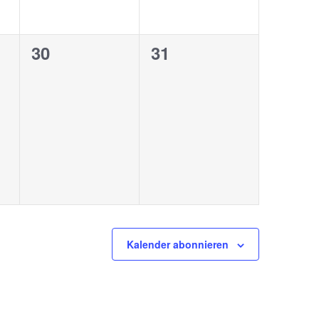
0
0
30
31
ungen,
Veranstaltungen,
Veranstaltungen,
Kalender abonnieren