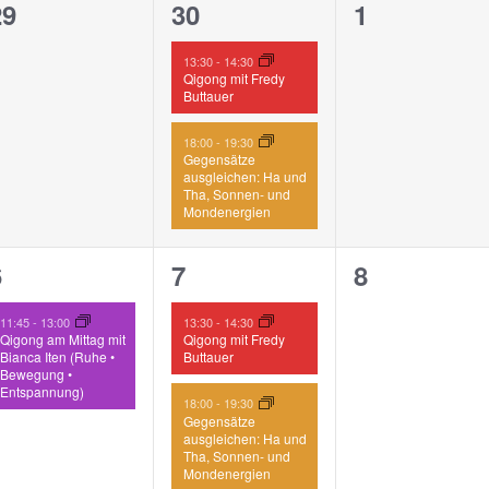
0
2
0
29
30
1
n,
eranstaltungen,
Veranstaltungen,
Veranstalt
13:30
-
14:30
Qigong mit Fredy
Buttauer
18:00
-
19:30
Gegensätze
ausgleichen: Ha und
Tha, Sonnen- und
Mondenergien
1
2
0
6
7
8
n,
eranstaltung,
Veranstaltungen,
Veranstalt
11:45
-
13:00
13:30
-
14:30
Qigong am Mittag mit
Qigong mit Fredy
Bianca Iten (Ruhe •
Buttauer
Bewegung •
Entspannung)
18:00
-
19:30
Gegensätze
ausgleichen: Ha und
Tha, Sonnen- und
Mondenergien