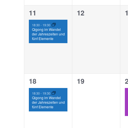
1
0
11
12
Veranstaltung,
Veranstaltunge
V
18:30
-
19:30
Qigong im Wandel
der Jahreszeiten und
fünf Elemente
1
0
18
19
Veranstaltung,
Veranstaltunge
V
18:30
-
19:30
Qigong im Wandel
der Jahreszeiten und
fünf Elemente