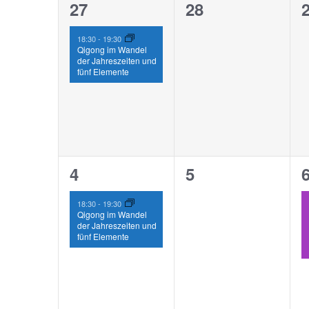
von
1
0
27
28
Veranstaltungen
Veranstaltung,
Veranstaltunge
V
18:30
-
19:30
Qigong im Wandel
der Jahreszeiten und
fünf Elemente
1
0
4
5
Veranstaltung,
Veranstaltunge
V
18:30
-
19:30
Qigong im Wandel
der Jahreszeiten und
fünf Elemente