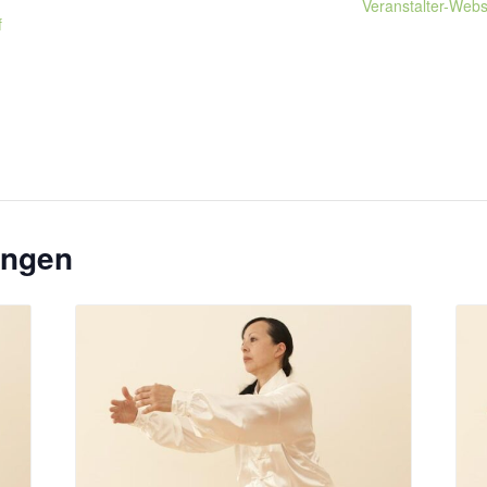
Veranstalter-Webs
f
ungen