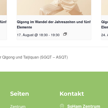
fünf
Qigong im Wandel der Jahreszeiten und fünf
Qig
Elemente
Ele
17. August @ 18:30
-
19:30
24.
für Qigong und Taijiquan (SGQT – ASQT)
Seiten
Kontakt
SoHam Zentrum
Zentrum