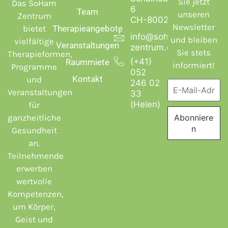
Sie jetzt
Das SoHam
6
Team
unseren
Zentrum
CH-8002 Zürich
Newsletter
bietet
Therapieangebote
info@soham-
und bleiben
vielfältige
Veranstaltungen
zentrum.ch
Sie stets
Therapieformen,
(+41)
Raummiete
informiert!
Programme
052
Kontakt
und
246 02
Veranstaltungen
33
(Helen)
für
ganzheitliche
Gesundheit
an.
Teilnehmende
erwerben
wertvolle
Kompetenzen,
um Körper,
Geist und