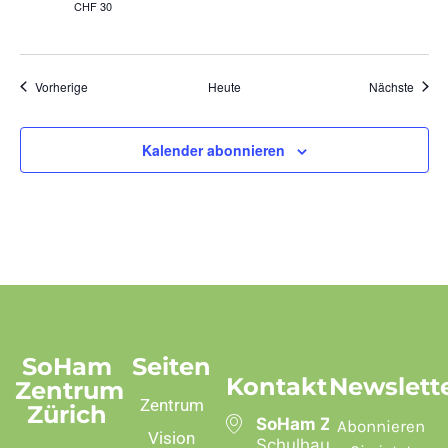
CHF 30
Veranstaltungen
Veran
Vorherige
Heute
Nächste
Kalender abonnieren
SoHam
Seiten
Kontakt
Newslett
Zentrum
Zentrum
Zürich
SoHam Zentrum
Abonnieren
Vision
Schulhausstrasse