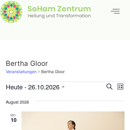
Bertha Gloor
Veranstaltungen
Bertha Gloor
Veran
Ve
Heute
 - 
26.10.2026
Suche
Liste
Datum
An
Such
wählen.
August 2026
Na
und
MO.
Ansic
10