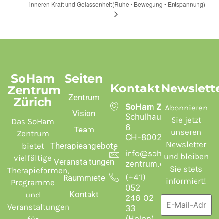
inneren Kraft und Gelassenheit
(Ruhe • Bewegung • Entspannung)
SoHam
Seiten
Kontakt
Newslett
Zentrum
Zentrum
Zürich
SoHam Zentrum
Abonnieren
Vision
Schulhausstrasse
Sie jetzt
Das SoHam
6
Team
unseren
Zentrum
CH-8002 Zürich
Newsletter
bietet
Therapieangebote
info@soham-
und bleiben
vielfältige
Veranstaltungen
zentrum.ch
Sie stets
Therapieformen,
(+41)
Raummiete
informiert!
Programme
052
Kontakt
und
246 02
Veranstaltungen
33
(Helen)