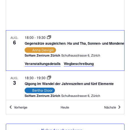
18:00
-
19:30
AUG.
6
Gegensätze ausgleichen: Ha und Tha, Sonnen- und Mondenergi
Anna Devigili
Schulhausstrasse 6, Zürich
SoHam Zentrum Zürich
Veranstaltungsdetails
Wegbeschreibung
18:30
-
19:30
AUG.
3
Qigong im Wandel der Jahreszeiten und fünf Elemente
Bertha Gloor
Schulhausstrasse 6, Zürich
SoHam Zentrum Zürich
Veranstaltungen
Veranstal
Vorherige
Heute
Nächste
18:00
-
19:30
JULI
30
Gegensätze ausgleichen: Ha und Tha, Sonnen- und Mondenergi
Anna Devigili
Schulhausstrasse 6, Zürich
SoHam Zentrum Zürich