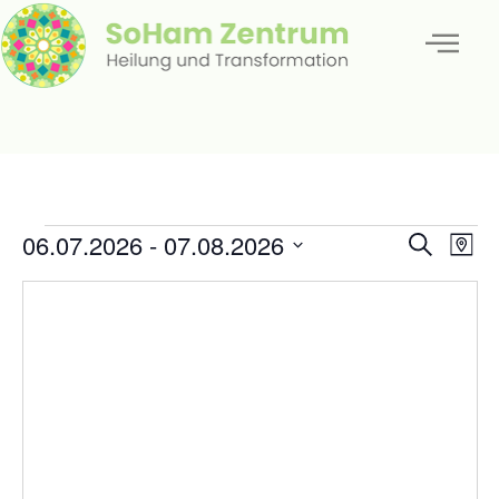
Veran
Ve
06.07.2026
 - 
07.08.2026
Suche
Karte
Datum
An
Such
auswählen.
Na
und
Ansic