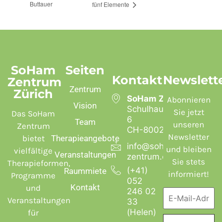
Buttauer
fünf Elemente
SoHam
Seiten
Kontakt
Newslett
Zentrum
Zentrum
Zürich
SoHam Zentrum
Abonnieren
Vision
Schulhausstrasse
Sie jetzt
Das SoHam
6
Team
unseren
Zentrum
CH-8002 Zürich
Newsletter
bietet
Therapieangebote
info@soham-
und bleiben
vielfältige
Veranstaltungen
zentrum.ch
Sie stets
Therapieformen,
(+41)
Raummiete
informiert!
Programme
052
Kontakt
und
246 02
Veranstaltungen
33
(Helen)
für