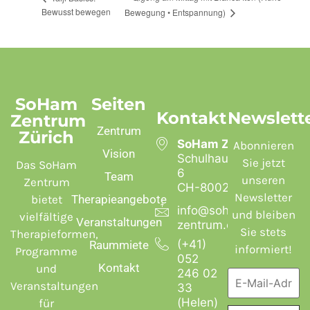
Bewusst bewegen
Bewegung • Entspannung)
SoHam
Seiten
Kontakt
Newslett
Zentrum
Zentrum
Zürich
SoHam Zentrum
Abonnieren
Vision
Schulhausstrasse
Sie jetzt
Das SoHam
6
Team
unseren
Zentrum
CH-8002 Zürich
Newsletter
bietet
Therapieangebote
info@soham-
und bleiben
vielfältige
Veranstaltungen
zentrum.ch
Sie stets
Therapieformen,
(+41)
Raummiete
informiert!
Programme
052
Kontakt
und
246 02
Veranstaltungen
33
(Helen)
für