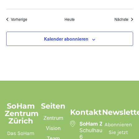
Veranstaltungen
Veran
Vorherige
Heute
Nächste
Kalender abonnieren
SoHam
Seiten
Kontakt
Newslett
Zentrum
Zentrum
Zürich
SoHam Zentrum
Abonnieren
Vision
Schulhausstrasse
Sie jetzt
Das SoHam
6
Team