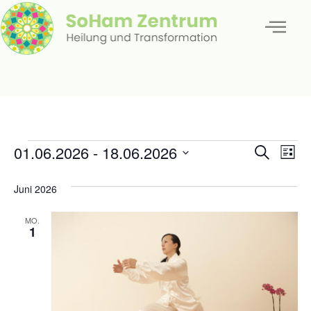
Veran
Ve
01.06.2026
 - 
18.06.2026
Suche
Liste
Datum
An
Such
wählen.
Juni 2026
Na
und
MO.
Ansic
1