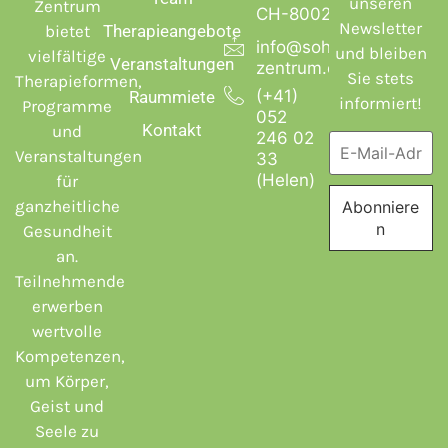
unseren
Zentrum
CH-8002 Zürich
Newsletter
bietet
Therapieangebote
info@soham-
und bleiben
vielfältige
Veranstaltungen
zentrum.ch
Sie stets
Therapieformen,
(+41)
Raummiete
informiert!
Programme
052
Kontakt
und
246 02
Veranstaltungen
33
(Helen)
für
ganzheitliche
Gesundheit
an.
Teilnehmende
erwerben
wertvolle
Kompetenzen,
um Körper,
Geist und
Seele zu