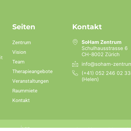
Seiten
Kontakt
SoHam Zentrum
Zentrum
Schulhausstrasse 6
Vision
CH-8002 Zürich
it
Team
info@soham-zentru
Therapieangebote
(+41) 052 246 02 33
(Helen)
Veranstaltungen
Raummiete
Kontakt
Impressum
AGBs
Developed by neovision Swit