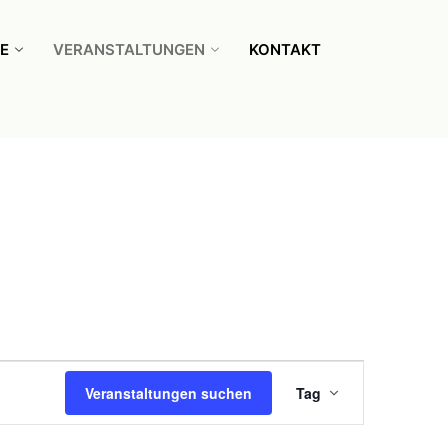
E
VERANSTALTUNGEN
KONTAKT
Veranstal
Veranstaltungen suchen
Tag
Ansichten
Navigatio