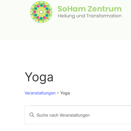
Yoga
Veranstaltungen
Yoga
Veranstaltungen
Geben
Sie
Such-
Das
Schlüsselwort.
Suche