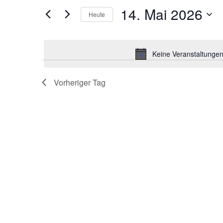
und
nach
14. Mai 2026
Veranstaltungen
Heute
Ansichtennavigation
Schlüsselwort.
Datum
wählen.
Keine Veranstaltungen
Vorheriger Tag