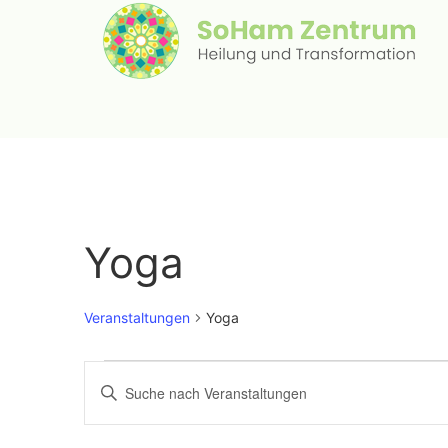
Yoga
Veranstaltungen
Yoga
Veranstaltungen
Geben
Sie
Such-
Das
Schlüsselwort.
Suche