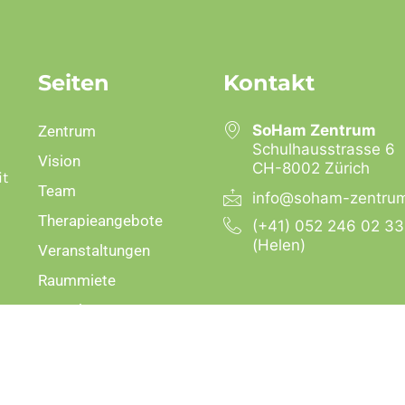
Seiten
Kontakt
SoHam Zentrum
Zentrum
Schulhausstrasse 6
Vision
CH-8002 Zürich
it
Team
info@soham-zentru
Therapieangebote
(+41) 052 246 02 33
(Helen)
Veranstaltungen
Raummiete
Kontakt
Impressum
AGBs
Developed by neovision Swit