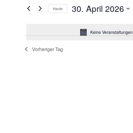
und
nach
30. April 2026
Veranstaltungen
Heute
Ansichtennavigation
Schlüsselwort.
Datum
wählen.
Keine Veranstaltungen 
Vorheriger Tag