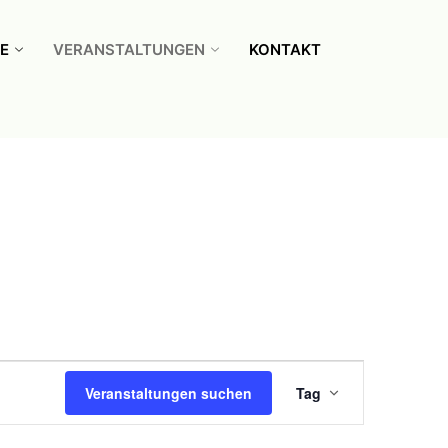
E
VERANSTALTUNGEN
KONTAKT
Veranstal
Veranstaltungen suchen
Tag
Ansichten
Navigatio