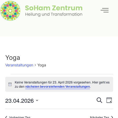
Yoga
Veranstaltungen
Yoga
Keine Veranstaltungen für 23. April 2026 vorgesehen. Hier geht es
Hinweis
zu den
nächsten bevorstehenden Veranstaltungen
.
Veran
Ve
23.04.2026
Suche
Tag
Datum
An
Such
wählen.
Na
Vorheriger Tag
Nächster Tag