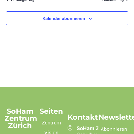
und
Ansic
Kalender abonnieren
SoHam
Seiten
Kontakt
Newslett
Zentrum
Zentrum
Zürich
SoHam Zentrum
Abonnieren
Vision