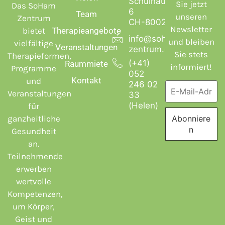
Schulhausstrasse
Sie jetzt
Das SoHam
6
Team
unseren
Zentrum
CH-8002 Zürich
Newsletter
bietet
Therapieangebote
info@soham-
und bleiben
vielfältige
Veranstaltungen
zentrum.ch
Sie stets
Therapieformen,
(+41)
Raummiete
informiert!
Programme
052
Kontakt
und
246 02
Veranstaltungen
33
(Helen)
für
ganzheitliche
Gesundheit
an.
Teilnehmende
erwerben
wertvolle
Kompetenzen,
um Körper,
Geist und