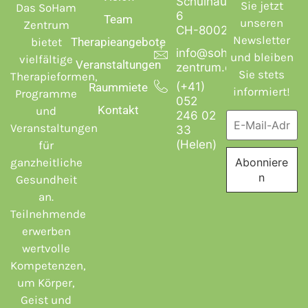
Schulhausstrasse
Sie jetzt
Das SoHam
6
Team
unseren
Zentrum
CH-8002 Zürich
Newsletter
bietet
Therapieangebote
info@soham-
und bleiben
vielfältige
Veranstaltungen
zentrum.ch
Sie stets
Therapieformen,
(+41)
Raummiete
informiert!
Programme
052
Kontakt
und
246 02
Veranstaltungen
33
(Helen)
für
ganzheitliche
Gesundheit
an.
Teilnehmende
erwerben
wertvolle
Kompetenzen,
um Körper,
Geist und