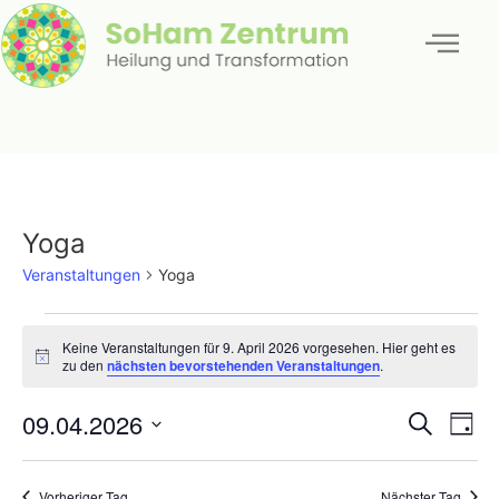
Yoga
Veranstaltungen
Yoga
Keine Veranstaltungen für 9. April 2026 vorgesehen. Hier geht es
Hinweis
zu den
nächsten bevorstehenden Veranstaltungen
.
Veran
Ve
09.04.2026
Suche
Tag
Datum
An
Such
wählen.
Na
Vorheriger Tag
Nächster Tag