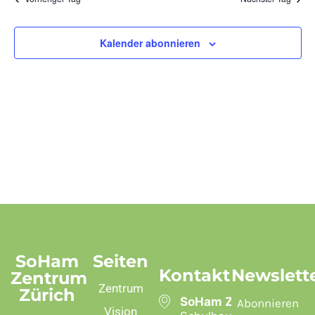
und
Ansic
Kalender abonnieren
SoHam
Seiten
Kontakt
Newslett
Zentrum
Zentrum
Zürich
SoHam Zentrum
Abonnieren
Vision