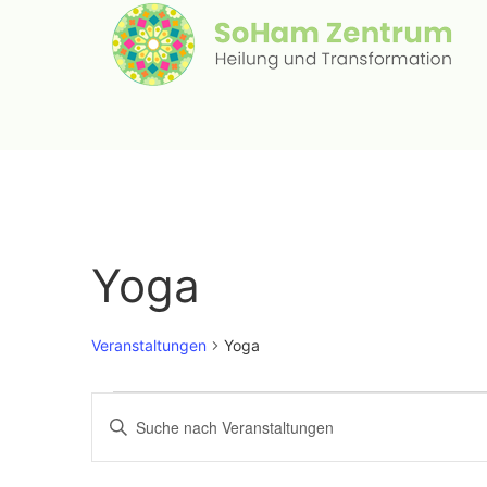
Yoga
Veranstaltungen
Yoga
Veranstaltungen
Geben
Sie
Such-
Das
Schlüsselwort.
Suche