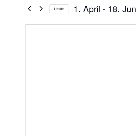
und
nach
1. April
 - 
18. Jun
Veranstaltungen
Heute
Ansichtennavigation
Schlüsselwort.
Datum
auswählen.