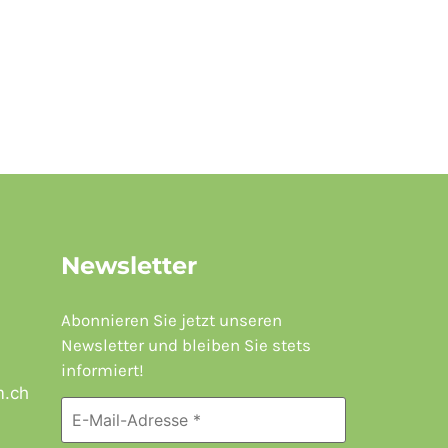
nsätze ausgleichen: Ha und Tha, Sonnen- und Mondenergien
nna Devigili
 Zentrum Zürich
Schulhausstrasse 6, Zürich
-
19:30
nsätze ausgleichen: Ha und Tha, Sonnen- und Mondenergien
nna Devigili
 Zentrum Zürich
Schulhausstrasse 6, Zürich
-
19:30
nsätze ausgleichen: Ha und Tha, Sonnen- und Mondenergien
Newsletter
nna Devigili
 Zentrum Zürich
Schulhausstrasse 6, Zürich
Abonnieren Sie jetzt unseren
Newsletter und bleiben Sie stets
-
19:30
informiert!
nsätze ausgleichen: Ha und Tha, Sonnen- und Mondenergien
m.ch
nna Devigili
 Zentrum Zürich
Schulhausstrasse 6, Zürich