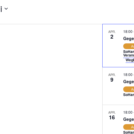
i
18:00
APR.
2
Gege
A
SoHam
Verans
Wegb
18:00
APR.
9
Gege
A
SoHam
18:00
APR.
16
Gege
A
SoHam