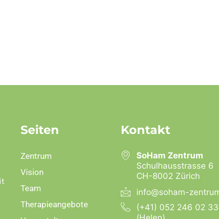
Gege
A
SoHam
18:00
MAI
21
Gege
A
SoHam
18:00
MAI
28
Gege
Seiten
Kontakt
A
SoHam
SoHam Zentrum
Zentrum
Schulhausstrasse 6
Vision
CH-8002 Zürich
18:00
JUNI
it
4
Gege
Team
info@soham-zentru
A
Therapieangebote
(+41) 052 246 02 33
SoHam
(Helen)