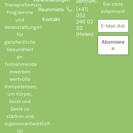
zentrum.ch
Sie stets
Therapieformen,
(+41)
Raummiete
informiert!
Programme
052
Kontakt
und
246 02
Veranstaltungen
33
(Helen)
für
ganzheitliche
Gesundheit
an.
Teilnehmende
erwerben
wertvolle
Kompetenzen,
um Körper,
Geist und
Seele zu
stärken und
eigenverantwortlich
ihr