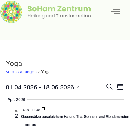
Yoga
Veranstaltungen
Yoga
Veran
Ve
01.04.2026
 - 
18.06.2026
Suche
Zusa
Datum
An
Such
auswählen.
Apr. 2026
Na
und
18:00
-
19:30
DO.
2
Gegensätze ausgleichen: Ha und Tha, Sonnen- und Mondenergien
Ansic
CHF 38