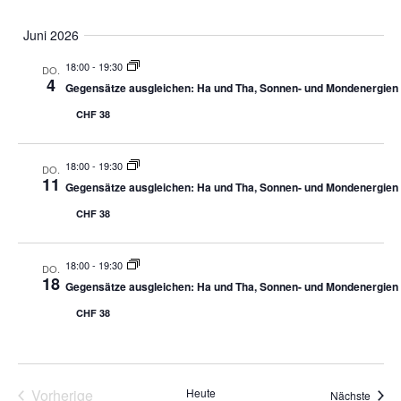
Juni 2026
18:00
-
19:30
DO.
4
Gegensätze ausgleichen: Ha und Tha, Sonnen- und Mondenergien
CHF 38
18:00
-
19:30
DO.
11
Gegensätze ausgleichen: Ha und Tha, Sonnen- und Mondenergien
CHF 38
18:00
-
19:30
DO.
18
Gegensätze ausgleichen: Ha und Tha, Sonnen- und Mondenergien
CHF 38
Veranstaltungen
Vorherige
Heute
Veran
Nächste