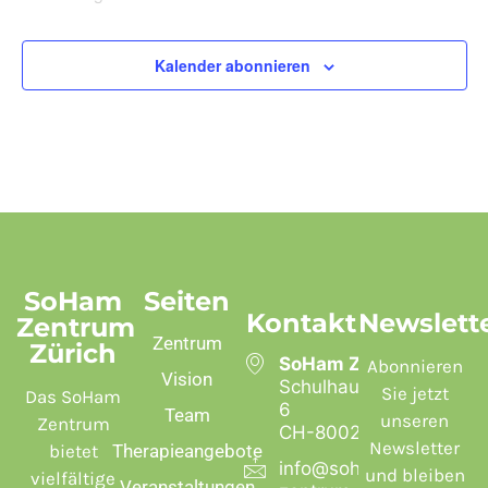
Kalender abonnieren
SoHam
Seiten
Kontakt
Newslett
Zentrum
Zentrum
Zürich
SoHam Zentrum
Abonnieren
Vision
Schulhausstrasse
Sie jetzt
Das SoHam
6
Team
unseren
Zentrum
CH-8002 Zürich
Newsletter
bietet
Therapieangebote
info@soham-
und bleiben
vielfältige
Veranstaltungen