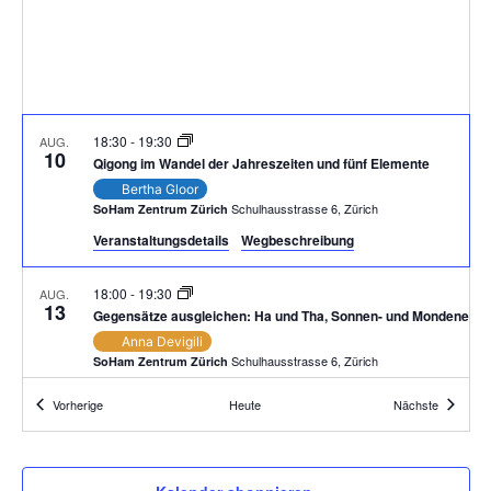
18:30
-
19:30
AUG.
10
Qigong im Wandel der Jahreszeiten und fünf Elemente
Bertha Gloor
Schulhausstrasse 6, Zürich
SoHam Zentrum Zürich
Veranstaltungsdetails
Wegbeschreibung
18:00
-
19:30
AUG.
13
Gegensätze ausgleichen: Ha und Tha, Sonnen- und Mondenergi
Anna Devigili
Schulhausstrasse 6, Zürich
SoHam Zentrum Zürich
Veranstaltungen
Veranstal
Vorherige
Heute
Nächste
18:30
-
19:30
AUG.
17
Qigong im Wandel der Jahreszeiten und fünf Elemente
Bertha Gloor
Schulhausstrasse 6, Zürich
SoHam Zentrum Zürich