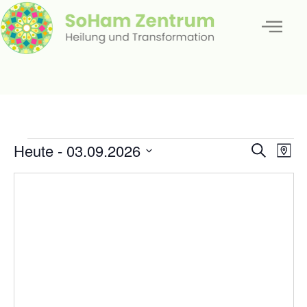
Veran
Ve
Heute
 - 
03.09.2026
Suche
Karte
Datum
An
Such
auswählen.
Na
und
Ansic